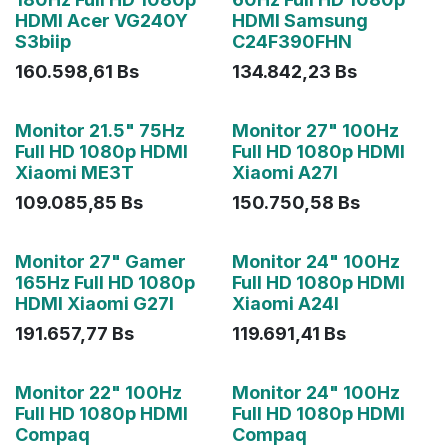
HDMI Acer VG240Y
HDMI Samsung
S3biip
C24F390FHN
160.598,61
Bs
134.842,23
Bs
Agotado
Monitor 21.5" 75Hz
Monitor 27" 100Hz
Full HD 1080p HDMI
Full HD 1080p HDMI
Xiaomi ME3T
Xiaomi A27I
109.085,85
Bs
150.750,58
Bs
Agotado
Monitor 27" Gamer
Monitor 24" 100Hz
165Hz Full HD 1080p
Full HD 1080p HDMI
HDMI Xiaomi G27I
Xiaomi A24I
191.657,77
Bs
119.691,41
Bs
Agotado
Monitor 22" 100Hz
Monitor 24" 100Hz
Full HD 1080p HDMI
Full HD 1080p HDMI
Compaq
Compaq