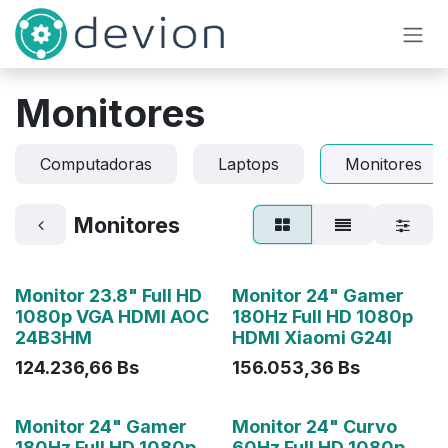
Ir al contenido
Monitores
Computadoras
Laptops
Monitores
Monitores
Agotado
Agotado
Monitor 23.8" Full HD
Monitor 24" Gamer
1080p VGA HDMI AOC
180Hz Full HD 1080p
24B3HM
HDMI Xiaomi G24I
124.236,66
Bs
156.053,36
Bs
Agotado
Monitor 24" Gamer
Monitor 24" Curvo
180Hz Full HD 1080p
60Hz Full HD 1080p