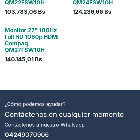
QM22FSW10H
QM24FSW10H
103.783,06
Bs
124.236,66
Bs
Monitor 27" 100Hz
Full HD 1080p HDMI
Compaq
QM27FSW10H
140.145,01
Bs
¿Cómo podemos ayudar?
Contáctenos en cualquier momento
Contáctenos
a nuestro Whatsapp
0424
9070906