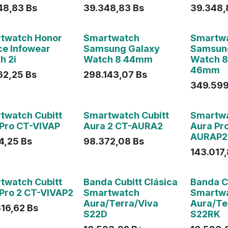
48,83
Bs
39.348,83
Bs
39.348,
ado
Agotado
Agotado
twatch Honor
Smartwatch
Smartw
ce Infowear
Samsung Galaxy
Samsun
h 2i
Watch 8 44mm
Watch 8
46mm
62,25
Bs
298.143,07
Bs
349.599
ado
twatch Cubitt
Smartwatch Cubitt
Smartwa
 Pro CT-VIVAP
Aura 2 CT-AURA2
Aura Pr
AURAP2
84,25
Bs
98.372,08
Bs
143.017
twatch Cubitt
Banda Cubitt Clásica
Banda C
 Pro 2 CT-VIVAP2
Smartwatch
Smartw
Aura/Terra/Viva
Aura/Te
316,62
Bs
S22D
S22RK