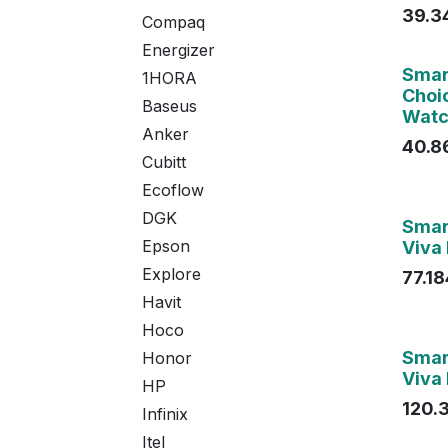
39.3
Compaq
Energizer
Agot
Smar
1HORA
Choi
Baseus
Watc
Anker
40.8
Cubitt
Ecoflow
DGK
Agot
Smar
Epson
Viva
Explore
77.1
Havit
Hoco
Smar
Honor
Viva
HP
120.
Infinix
Itel