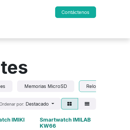
Contáctenos
ntes
res
Memorias MicroSD
Relojes inteligentes
Destacado
Ordenar por:
Agotado
tch IMIKI
Smartwatch IMILAB
KW66