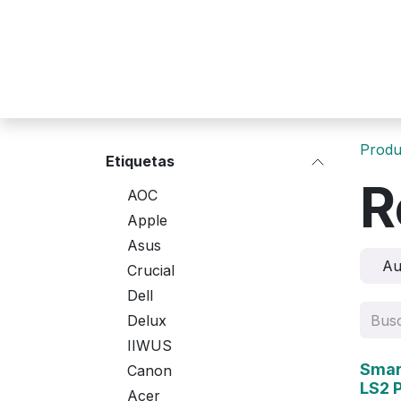
Ir al contenido
Produ
Etiquetas
R
AOC
Apple
Asus
Au
Crucial
Dell
Delux
IIWUS
Agot
Smar
Canon
LS2 
Acer