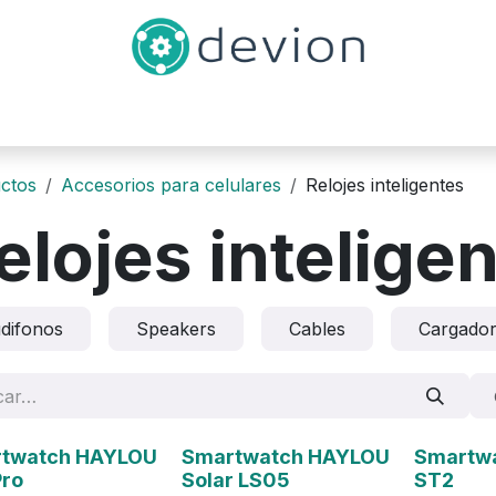
Inicio
Catálogo
Contáctenos
ctos
Accesorios para celulares
Relojes inteligentes
elojes intelige
difonos
Speakers
Cables
Cargado
ado
Agotado
twatch HAYLOU
Smartwatch HAYLOU
Smartwa
Pro
Solar LS05
ST2