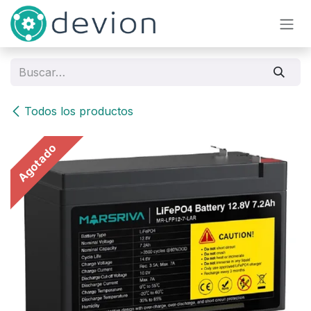
Ir al contenido
Todos los productos
Agotado