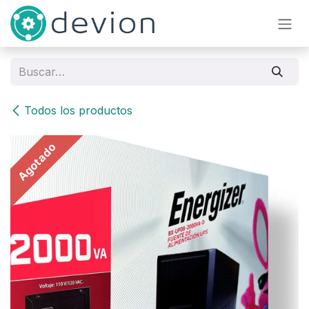
Ir al contenido
Todos los productos
Agotado