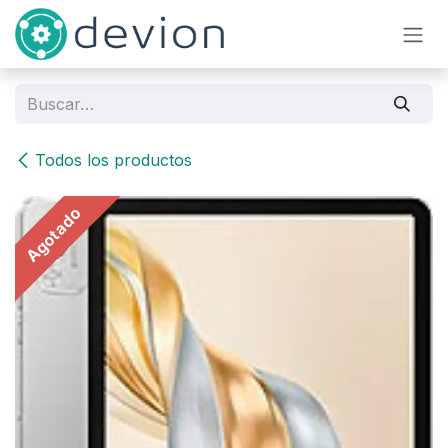
Ir al contenido
Todos los productos
Agotado