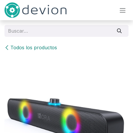
Ir al contenido
Todos los productos