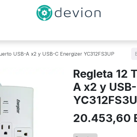
Inicio
Catálogo
Contáctenos
Puerto USB-A x2 y USB-C Energizer YC312FS3UP
Regleta 12 
A x2 y USB-
YC312FS3
20.453,60