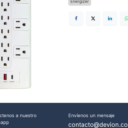
Energizer
ctenos
a nuestro
Envíenos un mensaje
sapp
contacto@devion.c