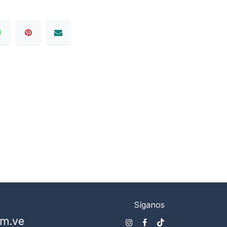
Síganos
om.ve