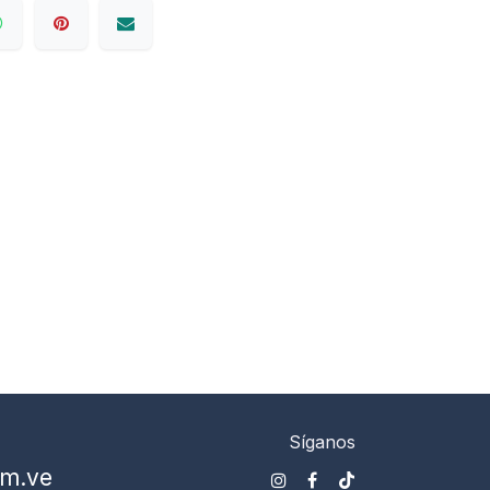
Síganos
om.ve