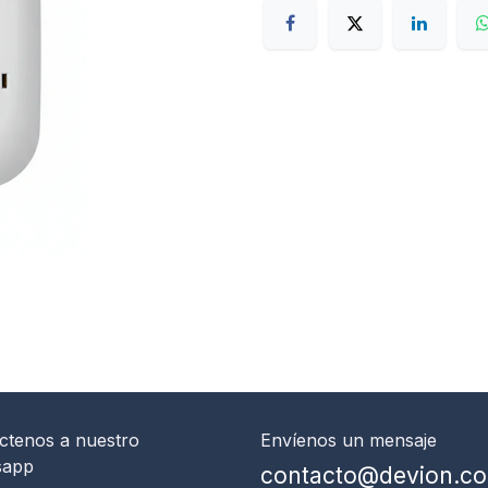
ctenos
a nuestro
Envíenos un mensaje
sapp
contacto@devion.c