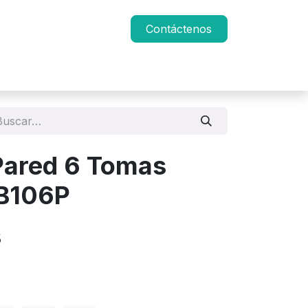
Contáctenos
Pared 6 Tomas
YB106P
s