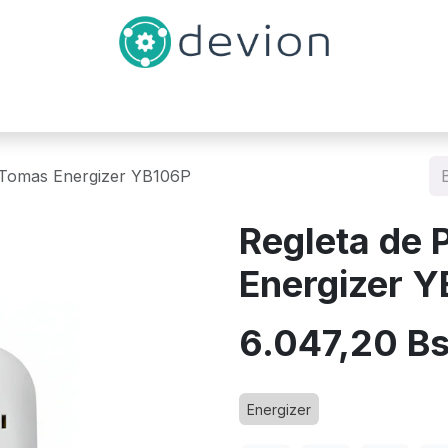
Inicio
Catálogo
Contáctenos
 Tomas Energizer YB106P
Regleta de 
Energizer 
6.047,20
B
Energizer