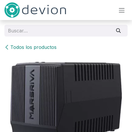
Ir al contenido
Todos los productos