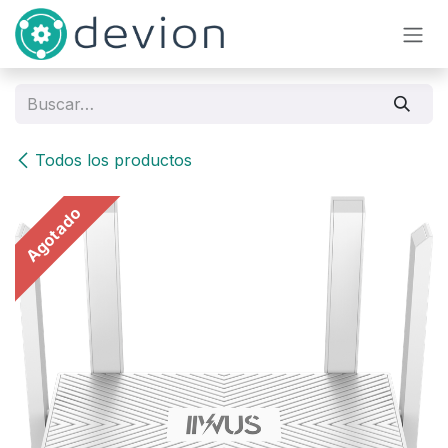
Ir al contenido
Todos los productos
Agotado