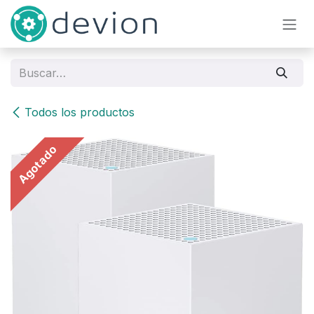
Ir al contenido
Todos los productos
Agotado