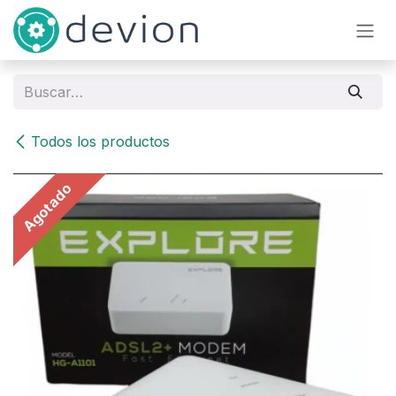
Ir al contenido
Todos los productos
Agotado