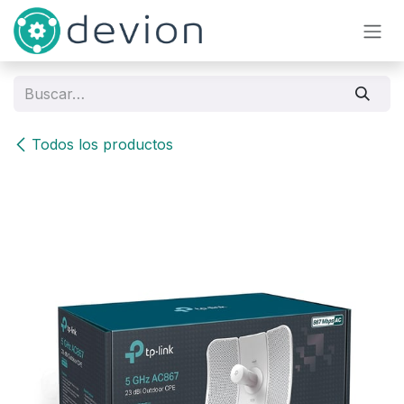
Ir al contenido
Todos los productos