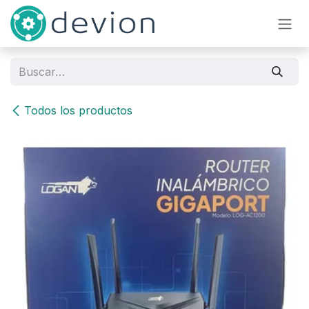
Ir al contenido
Todos los productos