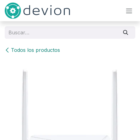
Ir al contenido
Todos los productos