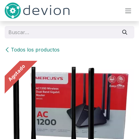
Ir al contenido
Todos los productos
Agotado