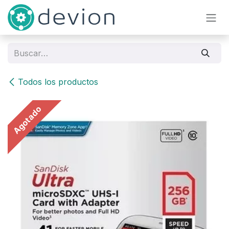
Ir al contenido
Todos los productos
Agotado