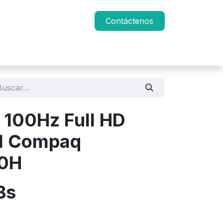
Contáctenos
 100Hz Full HD
I Compaq
0H
Bs