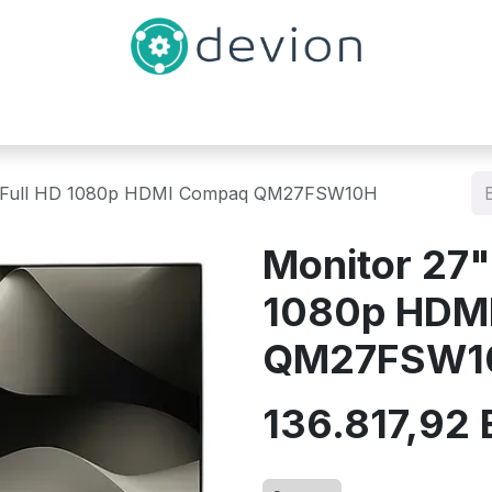
Inicio
Catálogo
Contáctenos
z Full HD 1080p HDMI Compaq QM27FSW10H
Monitor 27"
1080p HDM
QM27FSW1
136.817,92