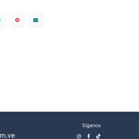
Síganos
om.ve