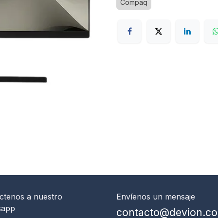
Compaq
ctenos
a nuestro
Envíenos un mensaje
sapp
contacto@devion.c