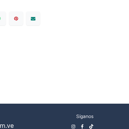
Síganos
om.ve