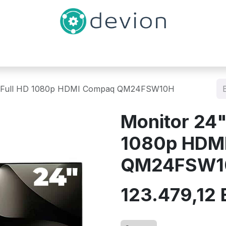
Inicio
Catálogo
Contáctenos
z Full HD 1080p HDMI Compaq QM24FSW10H
Monitor 24"
1080p HDM
QM24FSW1
123.479,12