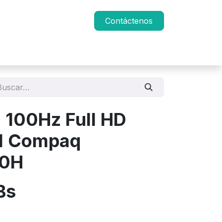
Contáctenos
 100Hz Full HD
I Compaq
0H
Bs