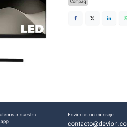
Compaq
ctenos
a nuestro
Envíenos un mensaje
sapp
contacto@devion.c