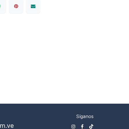
Síganos
om.ve