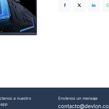
ctenos
a nuestro
Envíenos un mensaje
sapp
contacto@devion.c