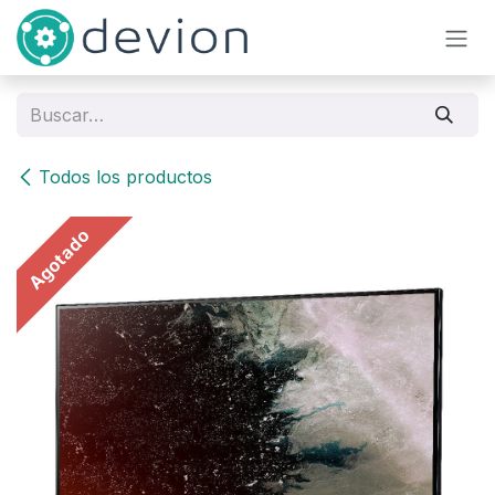
Ir al contenido
Todos los productos
Agotado