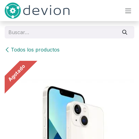
Ir al contenido
Todos los productos
Agotado