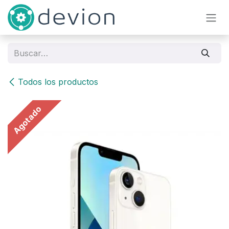
Ir al contenido
Todos los productos
Agotado