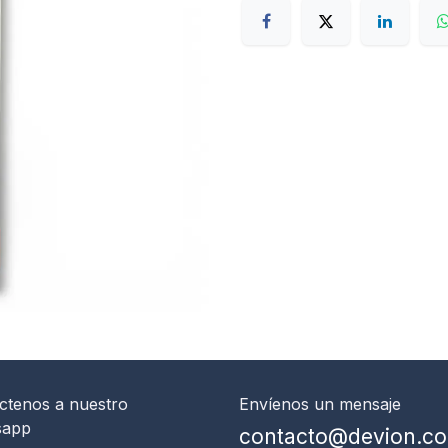
ctenos
a nuestro
Envíenos un mensaje
sapp
contacto@devion.c