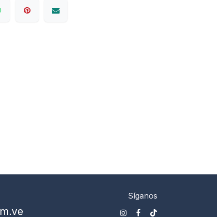
Síganos
om.ve