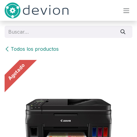
Ir al contenido
Todos los productos
Agotado