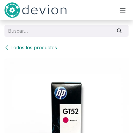
Ir al contenido
Todos los productos