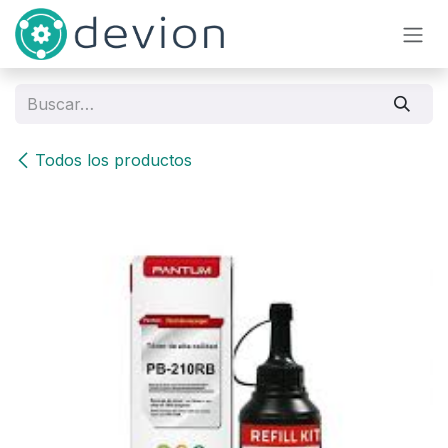
Ir al contenido
Todos los productos