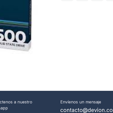
ctenos
a nuestro
Envíenos un mensaje
sapp
contacto@devion.c