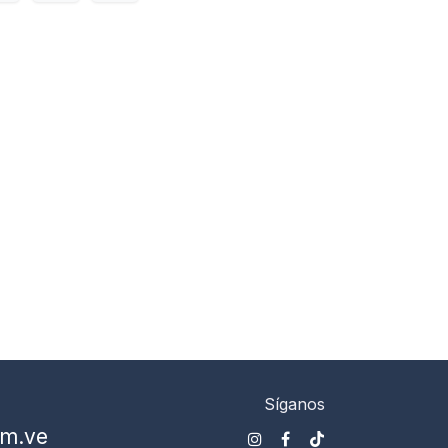
Síganos
om.ve