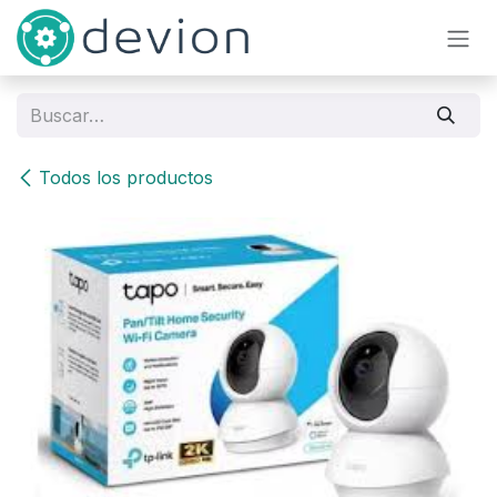
Ir al contenido
Todos los productos