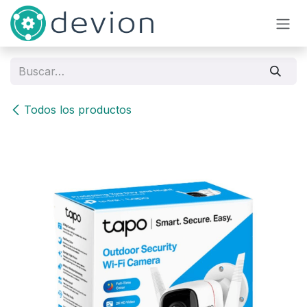
Ir al contenido
Todos los productos