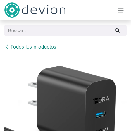
Ir al contenido
Todos los productos