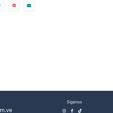
Síganos
om.ve