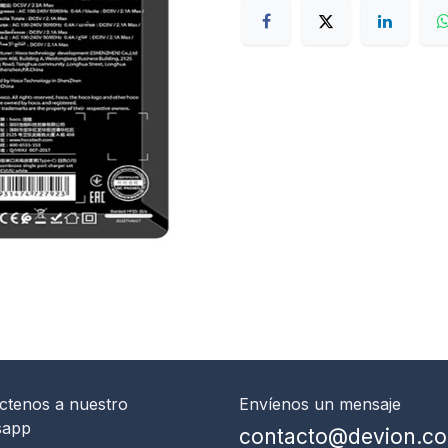
ctenos
a nuestro
Envíenos un mensaje
sapp
contacto@devion.c