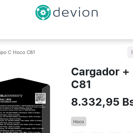
Inicio
Catálogo
Contáctenos
ipo C Hoco C81
Cargador + 
C81
8.332,95
B
Hoco