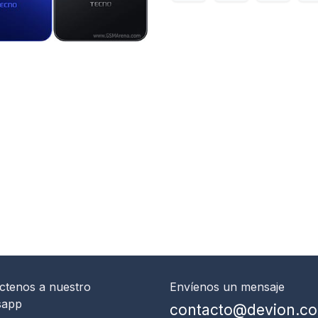
ctenos
a nuestro
Envíenos un mensaje
sapp
contacto@devion.c