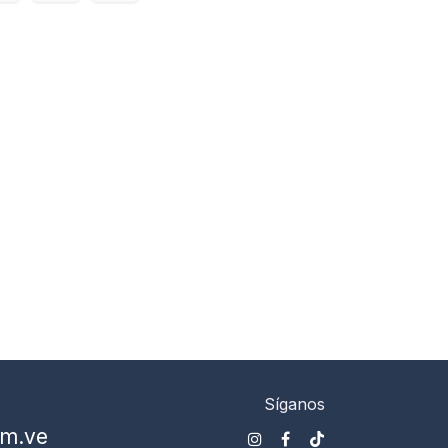
Síganos
om.ve