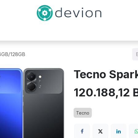
Inicio
Catálogo
Contáctenos
 4GB/128GB
Tecno Spar
120.188,12
B
Tecno