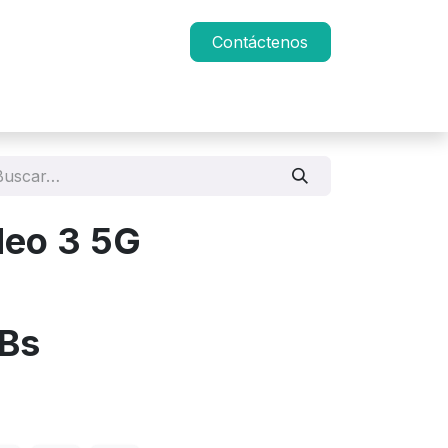
Contáctenos
Neo 3 5G
B
Bs