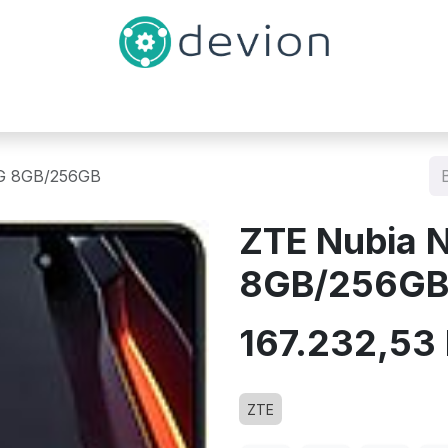
Inicio
Catálogo
Contáctenos
5G 8GB/256GB
ZTE Nubia 
8GB/256G
167.232,53
ZTE