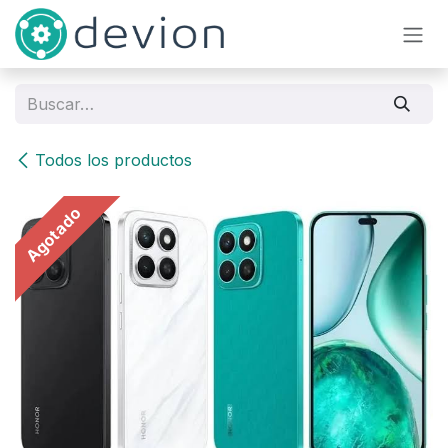
Ir al contenido
Todos los productos
Agotado