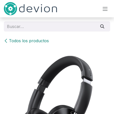
Ir al contenido
Todos los productos